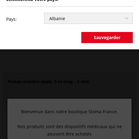
Pays:
Sauvegarder
Ruban matrice épais, 5 m long - 5 mm
CLIQUEZ ICI ET CONNECTEZ-VOUS
pour voir le prix.
Bienvenue dans notre boutique Stoma France.
Nos produits sont des dispositifs médicaux qui ne
peuvent être achetés