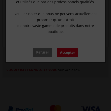
et utilisés que par des professionnels qualifiés.
Veuillez noter que nous ne pouvons actuellement
proposer qu’un extrait
de notre vaste gamme de produits dans notre
boutique.
Refuser
Accepter
Ruban matrice épais, 5 m long - 7 mm
CLIQUEZ ICI ET CONNECTEZ-VOUS
pour voir le prix.